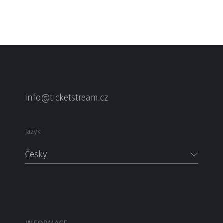
info@ticketstream.cz
Jazyk
Česky