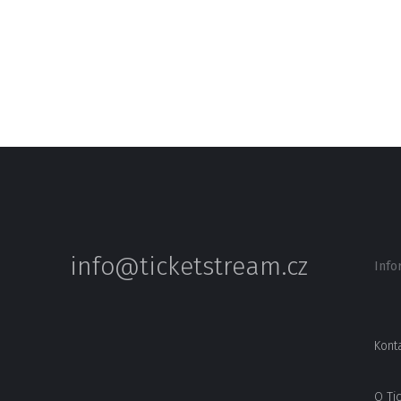
info@ticketstream.cz
Info
Kont
O Ti