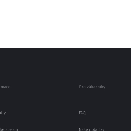
rmace
Pro zákazníky
akty
FAQ
cketstream
Naše pobočky