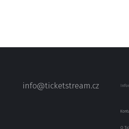
info@ticketstream.cz
Info
Kont
O Ti