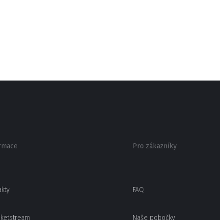
rmace
Pro zákazníky
akty
FAQ
cketstream
Naše pobočky