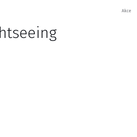
Akce
ghtseeing