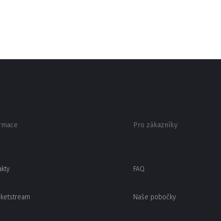
rmace
Pro zákazníky
akty
FAQ
cketstream
Naše pobočky