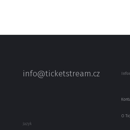
info@ticketstream.cz
Info
Kont
O Ti
Jazyk