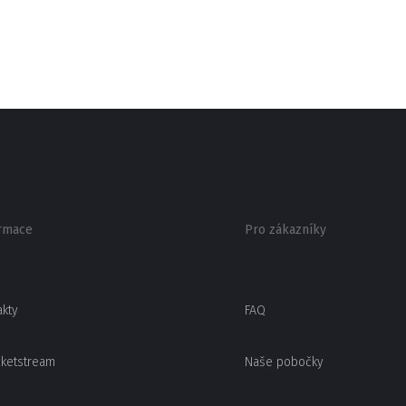
rmace
Pro zákazníky
akty
FAQ
cketstream
Naše pobočky