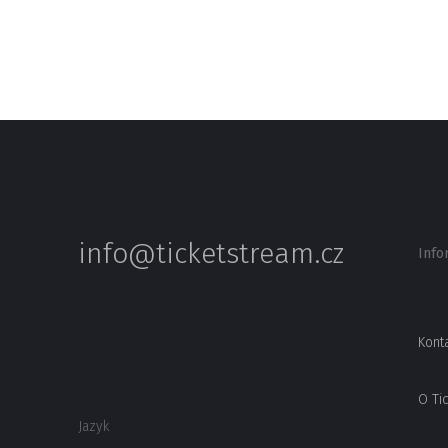
info@ticketstream.cz
Info
Kont
O Ti
Jazyk