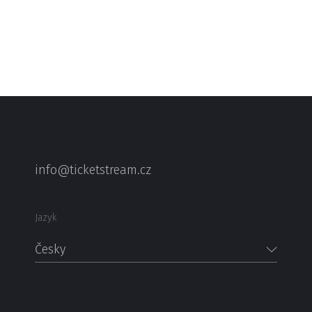
info@ticketstream.cz
Jazyk
Česky