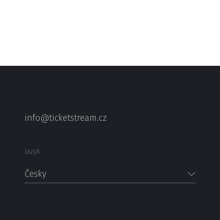
info@ticketstream.cz
Jazyk
Česky