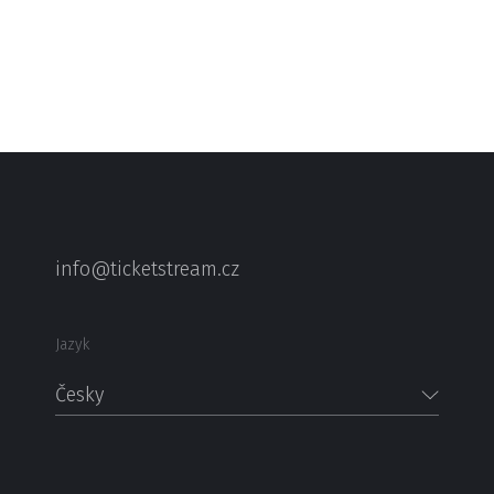
info@ticketstream.cz
Jazyk
Česky