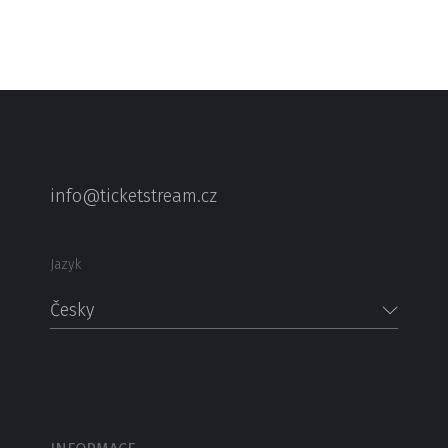
info@ticketstream.cz
Jazyk
Česky