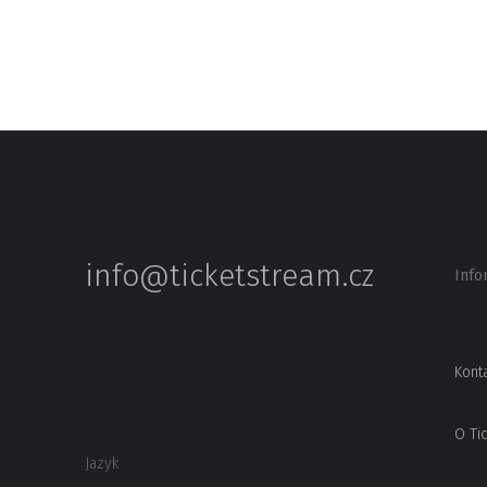
info@ticketstream.cz
Info
Kont
O Ti
Jazyk