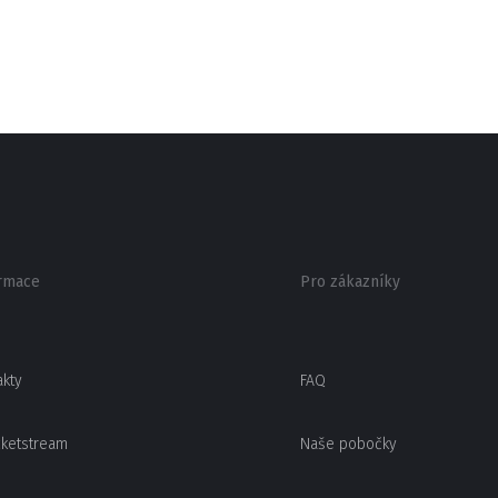
rmace
Pro zákazníky
akty
FAQ
cketstream
Naše pobočky