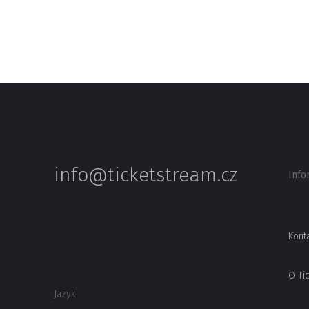
info@ticketstream.cz
Info
Kont
O Ti
Jazyk