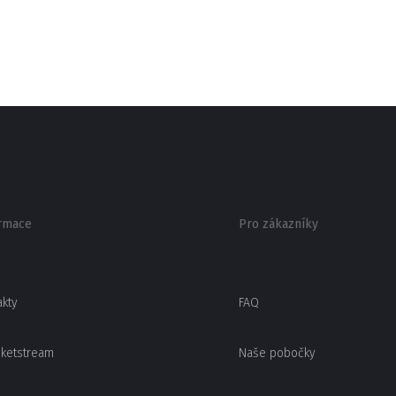
rmace
Pro zákazníky
akty
FAQ
cketstream
Naše pobočky