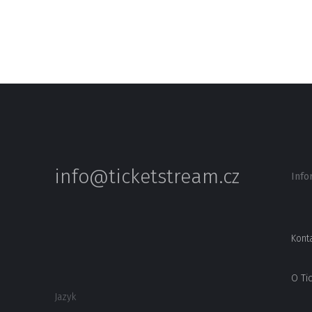
info@ticketstream.cz
Info
Kont
O Ti
Jazyk