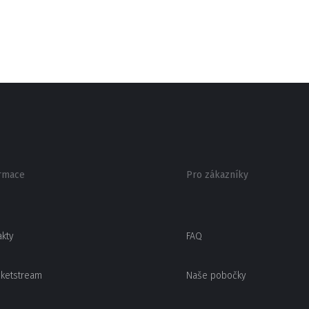
rmace
Pro zákazníky
akty
FAQ
cketstream
Naše pobočky