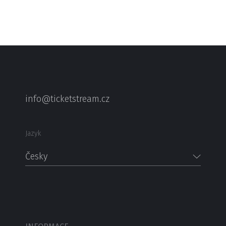
info@ticketstream.cz
Jazyk
Česky