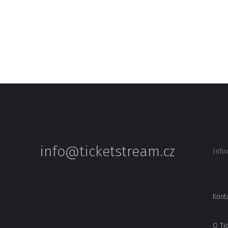
info@ticketstream.cz
Info
Kont
O Ti