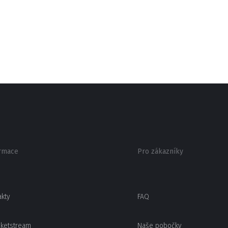
rmace
Pro zákazníky
akty
FAQ
cketstream
Naše pobočky