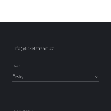
info@ticketstream.cz
Jazyk
Česky