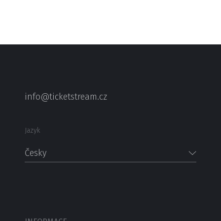
info@ticketstream.cz
Jazyk
Česky