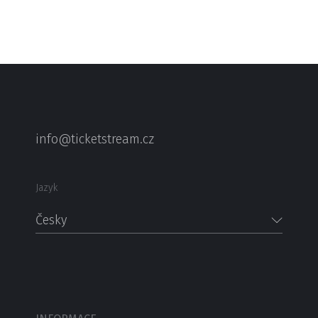
info@ticketstream.cz
Jazyk
Česky