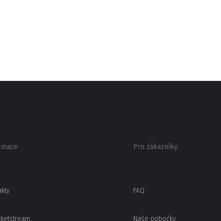
rmace
Pro zákazníky
akty
FAQ
cketstream
Naše pobočky