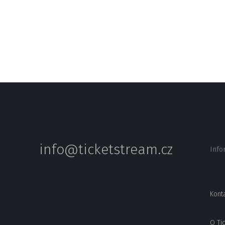
info@ticketstream.cz
Info
Kont
O Ti