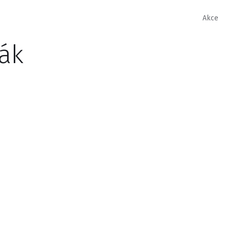
Akce
ák