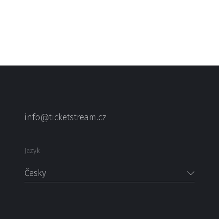
info@ticketstream.cz
Jazyk
Česky