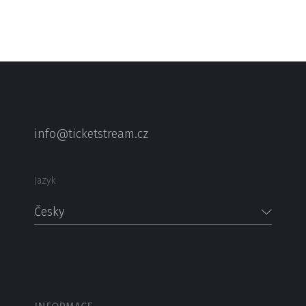
info@ticketstream.cz
Jazyk
Česky