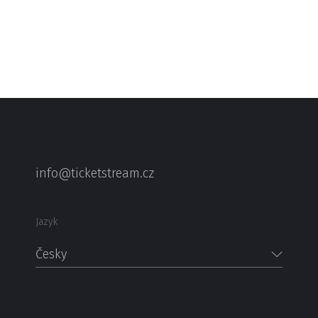
info@ticketstream.cz
Jazyk
Česky