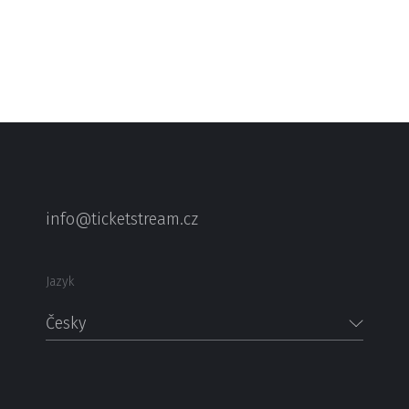
info@ticketstream.cz
Jazyk
Česky