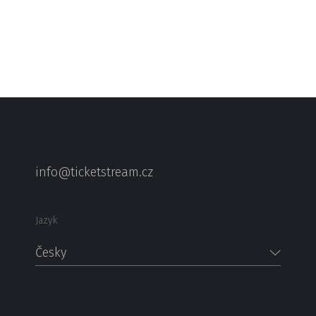
info@ticketstream.cz
Jazyk
Česky