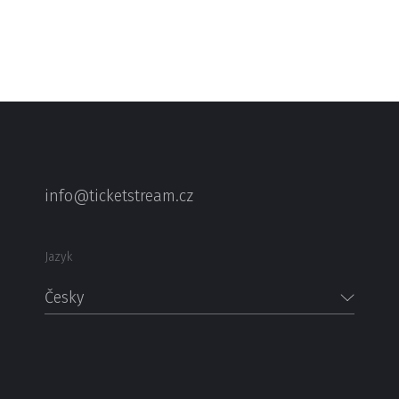
info@ticketstream.cz
Jazyk
Česky