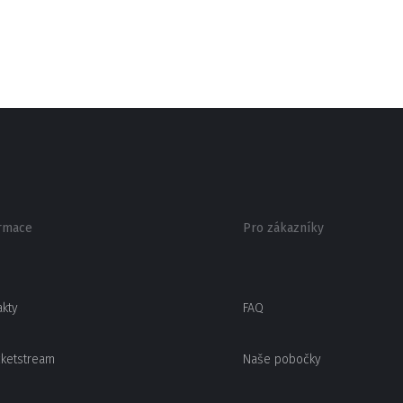
rmace
Pro zákazníky
akty
FAQ
cketstream
Naše pobočky