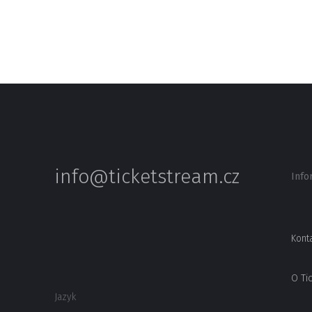
info@ticketstream.cz
Info
Kont
O Ti
Jazyk