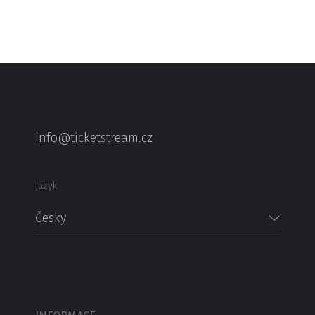
info@ticketstream.cz
Jazyk
Česky