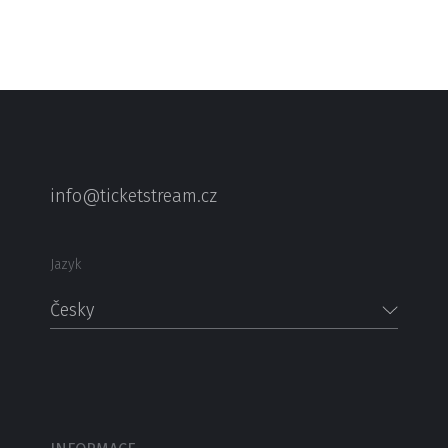
info@ticketstream.cz
Jazyk
Česky