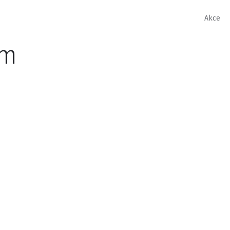
Akce
um