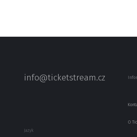
info@ticketstream.cz
Info
Kont
O Ti
Jazyk