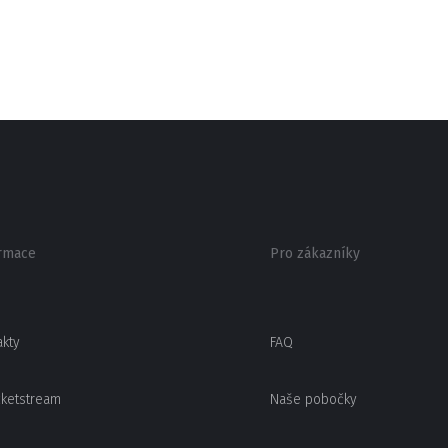
rmace
Pro zákazníky
akty
FAQ
cketstream
Naše pobočky