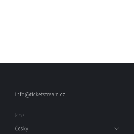
info@ticketstream.cz
Jazyk
Česky