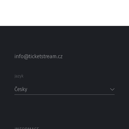
info@ticketstream.cz
Jazyk
Česky