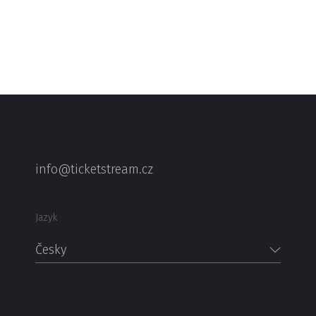
info@ticketstream.cz
Jazyk
Česky