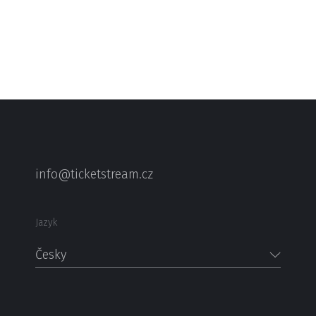
info@ticketstream.cz
Jazyk
Česky