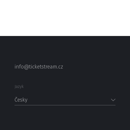
info@ticketstream.cz
Jazyk
Česky