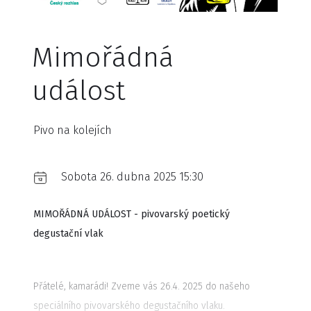
Mimořádná
událost
Pivo na kolejích
Sobota 26. dubna 2025 15:30
MIMOŘÁDNÁ UDÁLOST - pivovarský poetický
degustační vlak
Přátelé, kamarádi! Zveme vás 26.4. 2025 do našeho
speciálního pivovarského degustačního vlaku.