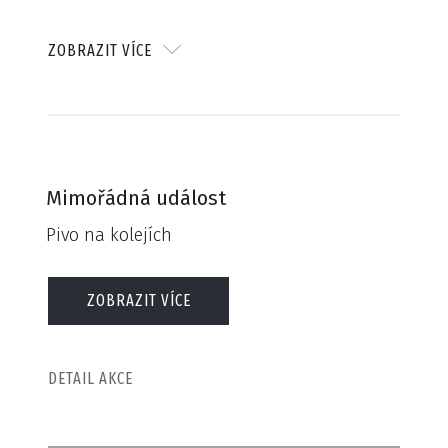
ZOBRAZIT VÍCE
Z lomnického nádraží vyjedeme malebnou krajinou
podkrkonoší a Českého ráje, a při tom budete mít
možnost neomezeně degustovat hned několik druhů piv,
včetně speciálně uvařené pro tuto příležitost - Nebelovy
10.
Mimořádná událost
Pivo na kolejích
Pozvali jsme do vlaku i pár našich přátel - tvůrce
Jaroslava Rudiše, Petra Pýchu, vlakového vrchního Pavla
ZOBRAZIT VÍCE
Peterku, traťové průvodce ze Slam poetry a také naše
přátelé z Rachod Bandy. Klidně si vemte do vlaku své
hudební nástroje, vše je totiž otevřené, neřízené. Hlavně,
DETAIL AKCE
že se zase trochu užijem.