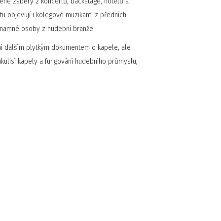
něné záběry z koncertů, backstage, hotelů a
 objevují i kolegové muzikanti z předních
ýznamné osoby z hudební branže.
ní dalším plytkým dokumentem o kapele, ale
lisí kapely a fungování hudebního průmyslu,