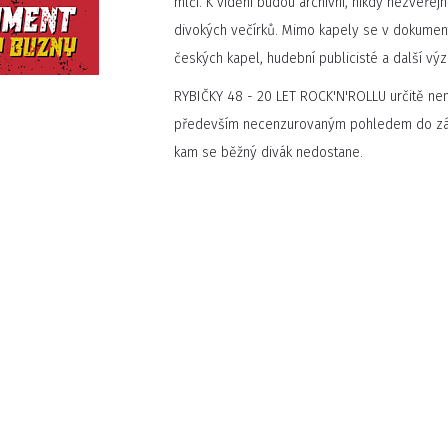
mlčí. K vidění budou archivní, nikdy nezveřej
divokých večírků. Mimo kapely se v dokumentu
českých kapel, hudební publicisté a další v
RYBIČKY 48 - 20 LET ROCK'N'ROLLU určitě ne
především necenzurovaným pohledem do záku
kam se běžný divák nedostane.