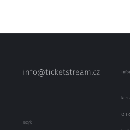
info@ticketstream.cz
Info
Kont
O Ti
Jazyk