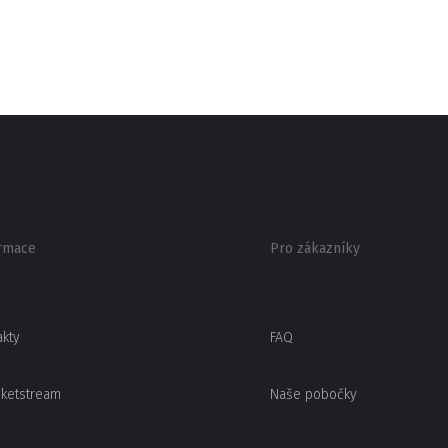
rmace
Pro zákazníky
akty
FAQ
cketstream
Naše pobočky