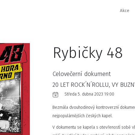
Akce
Rybičky 48
Celovečerní dokument
20 LET ROCK´N´ROLLU, VY BUZN
Středa 5. dubna 2023 19:00
Bezmála dvouhodinový kontroverzní dokument
nejpopulárnějších českých kapel.
V dokumentu se kapela s otevřeností sobě vla