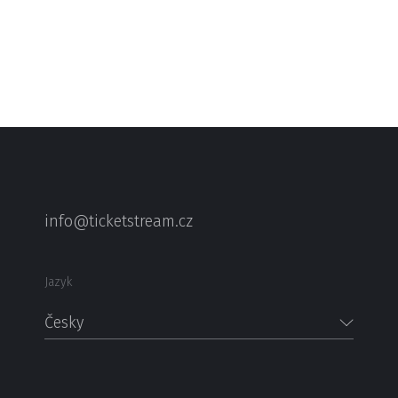
info@ticketstream.cz
Jazyk
Česky