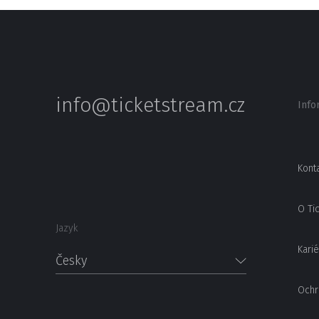
info@ticketstream.cz
Info
Kont
O Ti
Jazyk
Karié
Česky
Ochr