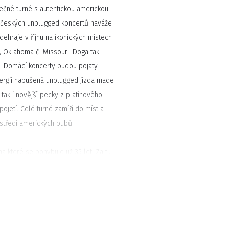
ečné turné s autentickou americkou
 českých unplugged koncertů naváže
dehraje v říjnu na ikonických místech
, Oklahoma či Missouri. Doga tak
. Domácí koncerty budou pojaty
nergií nabušená unplugged jízda made
, tak i novější pecky z platinového
pojetí. Celé turné zamíří do míst a
ostředí amerických pubů.
a které se pohybuje už 35 let. Za tu
 vedle vlastních koncertů hraje
Doga stačila za svou kariéru nahrát
ch hitů. Poslední dvě alba – Hard
latou deskou a druhé zmíněné se
nikla cestu do USA na legendární