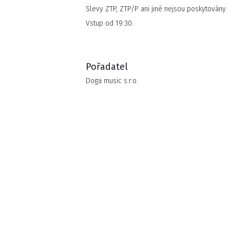
matku všech silnic Route 66, aby zde natočila
Slevy ZTP, ZTP/P ani jiné nejsou poskytovány.
se v Česku stalo velkým hitem a kapela tak na
Vstup od 19:30.
v podobě Route 66 Pub Tour 2023.
Pořadatel
Doga music s.r.o.