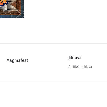
Jihlava
Magmafest
Amfiteátr Jihlava