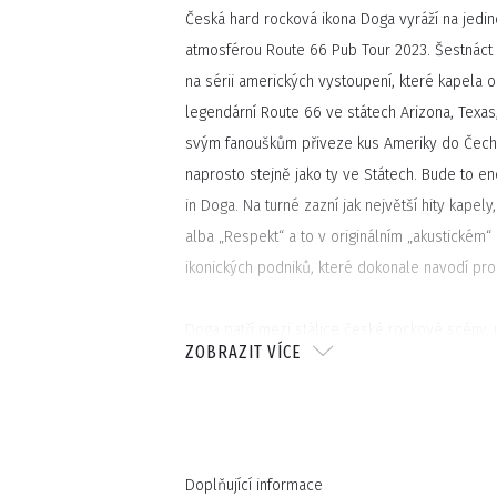
Česká hard rocková ikona Doga vyráží na jedin
atmosférou Route 66 Pub Tour 2023. Šestnáct
na sérii amerických vystoupení, které kapela o
legendární Route 66 ve státech Arizona, Texas
svým fanouškům přiveze kus Ameriky do Čech
naprosto stejně jako ty ve Státech. Bude to e
in Doga. Na turné zazní jak největší hity kapely
alba „Respekt“ a to v originálním „akustickém“ 
ikonických podniků, které dokonale navodí pr
Doga patří mezi stálice české rockové scény, n
ZOBRAZIT VÍCE
dobu si vydobyla status kultovní kapely, která
pravidelně na největších českých festivalech. 
celkem 11 desek a na kontě má nespočet velký
Werk (2017) a Respekt (2021) byla oceněna z
stalo také platinovým. Kapela v roce 2022 pod
Doplňující informace