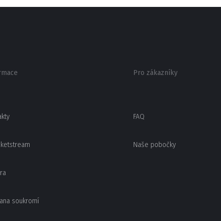
rmace
Pro zákazníky
akty
FAQ
cketstream
Naše pobočky
ra
ana soukromí