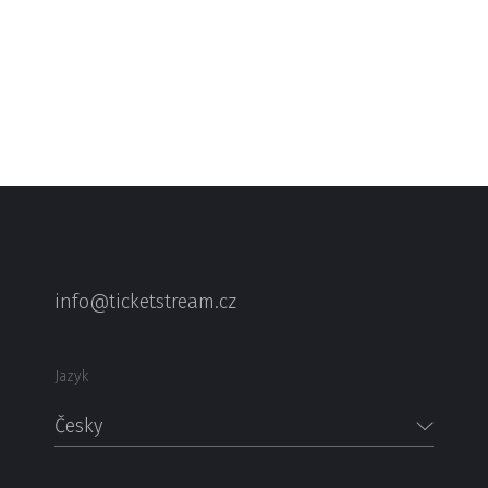
info@ticketstream.cz
Jazyk
Česky