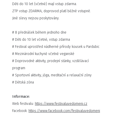
Děti do 10 let (včetně) mají vstup zdarma.
FESTIVALU 2023
ZTP vstup ZDARMA, doprovod platí běžné vstupné.
Jiné slevy nejsou poskytovány.
# 8 přednášek během jednoho dne
# Děti do 10 let včetně, vstup zdarma
# Festival uprostřed nádherné přírody kousek u Pardubic
# Mezinárodní kuchyně včetně veganské
# Doprovodné aktivity, prodejní stánky, vzdělávací
program
# Sportovní aktivity, jóga, meditační a relaxační zóny
# Dětská zóna
Informace:
Potvrzení vystupující:
Web festivalu:
https://www.festivaluvedomeni.cz
MUDr. Jan Vojáček
Facebook:
https://www.facebook.com/festivaluvedomeni