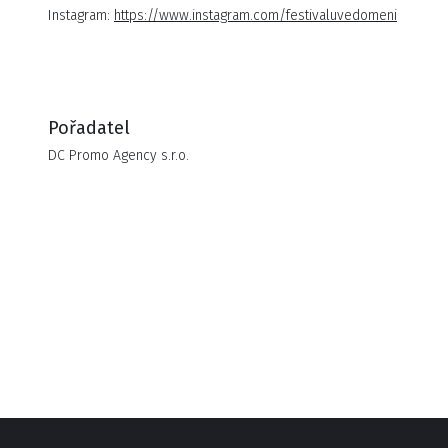
Petr Casanova
Instagram:
https://www.instagram.com/festivaluvedomeni
MUDr.Radkin Honzák, CSc.
Mark Dzirasa
PhDr. Marian Jelínek, Ph.D.
MUDr. Martin Jan Stránský, M.D, FACP
Pořadatel
PharmDr. Margit Slimáková
DC Promo Agency s.r.o.
RNDr. Jan Rak, Ph.D.
Verenice Carvajal /Mexico