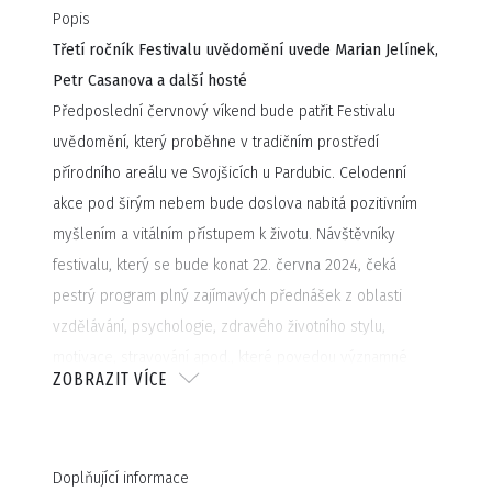
Popis
Třetí ročník Festivalu uvědomění uvede Marian Jelínek,
Petr Casanova a další hosté
Předposlední červnový víkend bude patřit Festivalu
uvědomění, který proběhne v tradičním prostředí
přírodního areálu ve Svojšicích u Pardubic. Celodenní
akce pod širým nebem bude doslova nabitá pozitivním
myšlením a vitálním přístupem k životu. Návštěvníky
festivalu, který se bude konat 22. června 2024, čeká
pestrý program plný zajímavých přednášek z oblasti
vzdělávání, psychologie, zdravého životního stylu,
motivace, stravování apod., které povedou významné
ZOBRAZIT VÍCE
osobnosti a experti na konkrétní problematiku.
Kompletní tisková zpráva
zde
.
Změny vyhrazeny. DC Promo Agency,
www.dcpromo.cz
Doplňující informace
PODÍVEJTE SE NA VIDEO REPORT LETNÍ EDICE