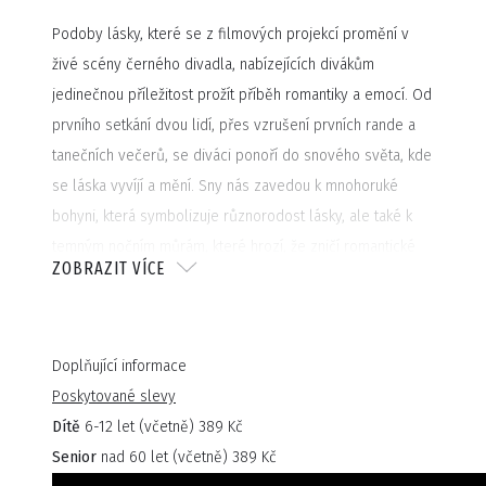
Podoby lásky, které se z filmových projekcí promění v
živé scény černého divadla, nabízejících divákům
jedinečnou příležitost prožít příběh romantiky a emocí. Od
prvního setkání dvou lidí, přes vzrušení prvních rande a
tanečních večerů, se diváci ponoří do snového světa, kde
se láska vyvíjí a mění. Sny nás zavedou k mnohoruké
bohyni, která symbolizuje různorodost lásky, ale také k
temným nočním můrám, které hrozí, že zničí romantické
ZOBRAZIT VÍCE
kouzlo a vtáhnou zamilovaný pár do stereotypu.
V multimediálním představení Images of Love se spojují
Doplňující informace
prvky černého divadla s fascinujícími vizuálními efekty,
Poskytované slevy
které oslovují diváky všech věkových kategorií. Toto
Dítě
6-12 let (včetně) 389 Kč
představení překračuje hranice tradičního divadla, neboť
Senior
nad 60 let (včetně) 389 Kč
nabízí interaktivní zážitek, kde se diváci mohou podílet na