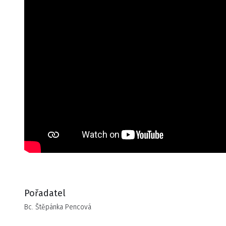
emocích postav. Atmosféra je uvolněná a neformální, což
umožňuje každému divákovi, aby se uvolnil a prožil své
vlastní romantické sny bez obav z konvencí.
Celé představení je nonverbální, což znamená, že se
vyhýbá jazykovým bariérám a umožňuje univerzální
porozumění. Diváci se mohou smát, tančit a prožívat
strach, zatímco sledují, jak se příběh vyvíjí. Images of
Love není jen o sledování, ale o aktivním prožívání lásky v
jejích různých podobách. Přijďte se bavit a snít, protože v
tomto černém divadle může každý najít kousek svého
vlastního příběhu o lásce.
V divadle HILT black light theatre, které je známé svými
Pořadatel
unikátními představeními, hraje hudba klíčovou roli.
Bc. Štěpánka Pencová
Originální skladby, které napsal režisér Theodor Hoidekr,