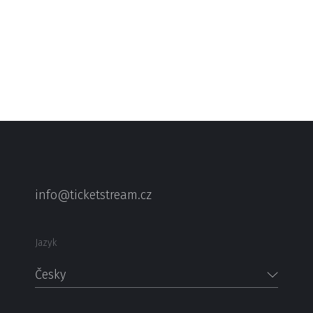
info@ticketstream.cz
Jazyk
Česky