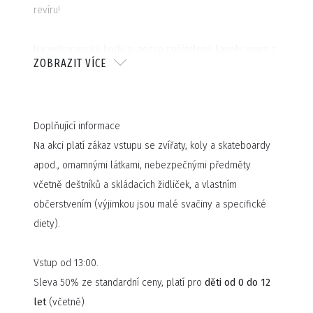
revíru!
Na velkopanské hody si pozve spřátelené kapely nejen z
ZOBRAZIT VÍCE
české kotliny, ale i ze zahraničí, navaří vlastní pivo,
bavorské klobásy a další laskominy. Navíc možná přijde i
Krakonoš a jiní zajímaví hosté s Trautenberkem spojení.
Doplňující informace
Přijďte se naladit do velkopanska na třetí ročník tradičního
Na akci platí zákaz vstupu se zvířaty, koly a skateboardy
HIMLHERGOTFESTu v Plzni za Plazou a pořádně se
apod., omamnými látkami, nebezpečnými předměty
rozežrat bavorskými specialitami, či kančím gulášem a
včetně deštníků a skládacích židliček, a vlastním
rozjuchat se v nejen v rytmu tanzmetalu.
občerstvením (výjimkou jsou malé svačiny a specifické
diety).
Vstup od 13:00.
Sleva 50% ze standardní ceny, platí pro
děti od 0 do 12
let
(včetně)