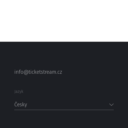
info@ticketstream.cz
Jazyk
Česky