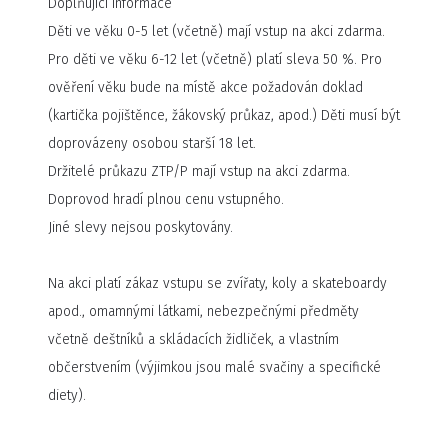
Doplňující informace
různých místech doprovodí další velká jména jako
Děti ve věku 0-5 let (včetně) mají vstup na akci zdarma.
Olympic, Walda Gang, Panoptiko, Arakain a Helenine Oči.
Pro děti ve věku 6-12 let (včetně) platí sleva 50 %. Pro
Na dvaceti vybraných koncertních lokalitách se po celé
ověření věku bude na místě akce požadován doklad
léto odehrají jednodenní rockové festivaly s exkluzivními
(kartička pojištěnce, žákovský průkaz, apod.) Děti musí být
vystoupeními, velkolepou scénou, speciálními efekty a
doprovázeny osobou starší 18 let.
špičkovou technikou. Důraz bude kladen také na komfortní
Držitelé průkazu ZTP/P mají vstup na akci zdarma.
zázemí návštěvníků, což potvrzují dlouhodobě pozitivní
Doprovod hradí plnou cenu vstupného.
ohlasy.
Jiné slevy nejsou poskytovány.
Kompletní seznam míst najdete na stránkách
rockin.cz
.
Mezi zastávkami nechybí velká města jako Plzeň, České
Na akci platí zákaz vstupu se zvířaty, koly a skateboardy
Budějovice, Pardubice a Olomouc, ani tradiční amfiteátry v
apod., omamnými látkami, nebezpečnými předměty
Lokti, Příbrami a na Konopišti. Fanoušci se mohou těšit i na
včetně deštníků a skládacích židliček, a vlastním
skryté poklady, jako jsou protivínský a hlinecký pivovar či
občerstvením (výjimkou jsou malé svačiny a specifické
zámek Moravský Krumlov.
diety).
Kapela Škwor si Rockin.cz zvolila pro svá exkluzivní
open-air vystoupení. Jak je u nich zvykem, připraví pro