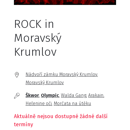
ROCK in
Moravský
Krumlov
Nádvoří zámku Moravský Krumlov,
Moravský Krumlov
Škwor
Olympic
Walda Gang
Arakain
Heľenine oči
Morčata na útěku
Aktuálně nejsou dostupné žádné další
termíny