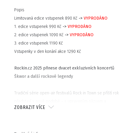
Popis
Limitovaná edice vstupenek 890 Kč
->
VYPRODÁNO
1. edice vstupenek 990 Kč
->
VYPRODÁNO
2. edice vstupenek 1090 Kč
->
VYPRODÁNO
3. edice vstupenek 1190 Kč
Vstupenky v den konání akce 1290 Kč
Rockin.cz 2025 přinese dvacet exkluzivních koncertů
Škwor a další rockové legendy
Tradiční série open-air festivalů Rock in Town se příští rok
představí v nové podobě – s upraveným názvem a
ZOBRAZIT VÍCE
rozšířeným počtem zastávek! Rockin.cz 2025 projede od
května do září celou Českou republiku a nabídne
jedinečná open-air vystoupení kapely Škwor, kterou na