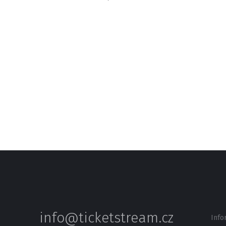
info@ticketstream.cz
Info