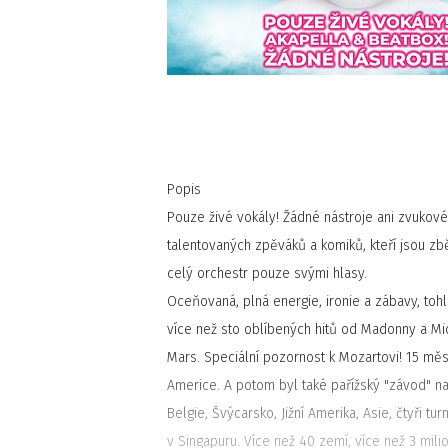
Popis
Pouze živé vokály! Žádné nástroje ani zvukové
talentovaných zpěváků a komiků, kteří jsou zb
celý orchestr pouze svými hlasy.
Oceňovaná, plná energie, ironie a zábavy, to
více než sto oblíbených hitů od Madonny a M
Mars. Speciální pozornost k Mozartovi! 15 mě
Americe. A potom byl také pařížský "závod" na
Belgie, Švýcarsko, Jižní Amerika, Asie, čtyři tur
v Singapuru. Více než 40 zemí, více než 3 mil