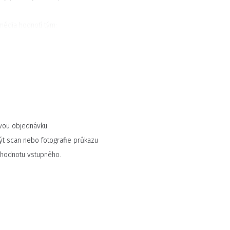
 média hodnotí tým:
ork Post.
vou objednávku:
ýt scan nebo fotografie průkazu
 hodnotu vstupného.