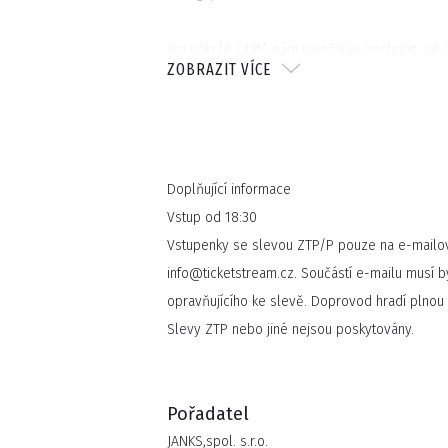
Jen několik citátů nám umožňuje pochopit, jak
ZOBRAZIT VÍCE
"Je to jen knockout!" - New York Times.
“Mimozemšťané se zlatými hlasy!” - Le Figaro.
"Úžasné vokály, velmi zábavná show!" - New Y
Doplňující informace
Vstup od 18:30
Vstupenky se slevou ZTP/P pouze na e-mailo
info@ticketstream.cz. Součástí e-mailu musí b
opravňujícího ke slevě. Doprovod hradí plnou
Slevy ZTP nebo jiné nejsou poskytovány.
Pořadatel
JANKS,spol. s.r.o.