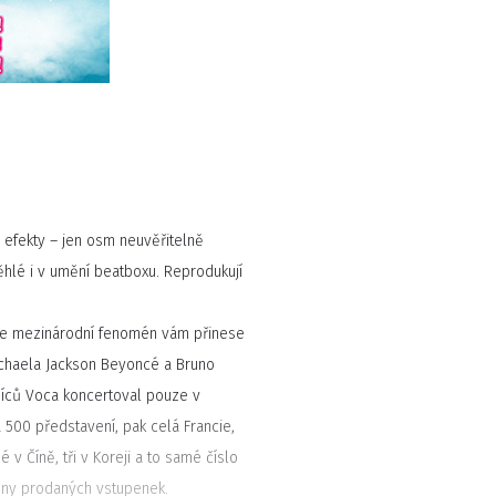
 efekty – jen osm neuvěřitelně
ěhlé i v umění beatboxu. Reprodukují
hle mezinárodní fenomén vám přinese
ichaela Jackson Beyoncé a Bruno
síců Voca koncertoval pouze v
 500 představení, pak celá Francie,
né v Číně, tři v Koreji a to samé číslo
iony prodaných vstupenek.