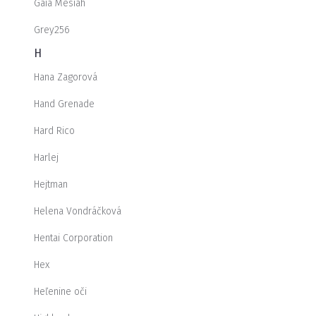
Gaia Mesiah
Grey256
H
Hana Zagorová
Hand Grenade
Hard Rico
Harlej
Hejtman
Helena Vondráčková
Hentai Corporation
Hex
Heľenine oči