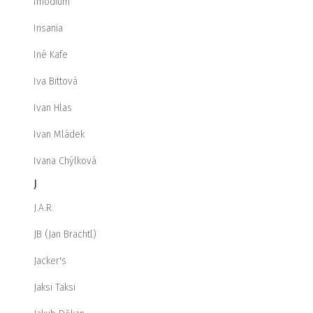
Imodium
Insania
Iné Kafe
Iva Bittová
Ivan Hlas
Ivan Mládek
Ivana Chýlková
J
J.A.R.
JB (Jan Brachtl)
Jacker's
Jaksi Taksi