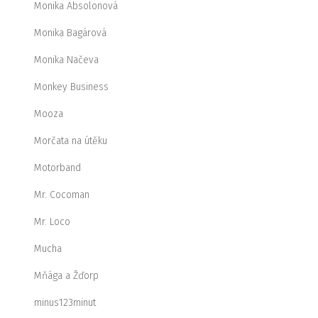
Monika Absolonová
Monika Bagárová
Monika Načeva
Monkey Business
Mooza
Morčata na útěku
Motorband
Mr. Cocoman
Mr. Loco
Mucha
Mňága a Žďorp
minus123minut