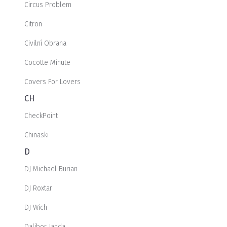
Circus Problem
Citron
Civilní Obrana
Cocotte Minute
Covers For Lovers
CH
CheckPoint
Chinaski
D
DJ Michael Burian
DJ Roxtar
DJ Wich
Dalibor Janda