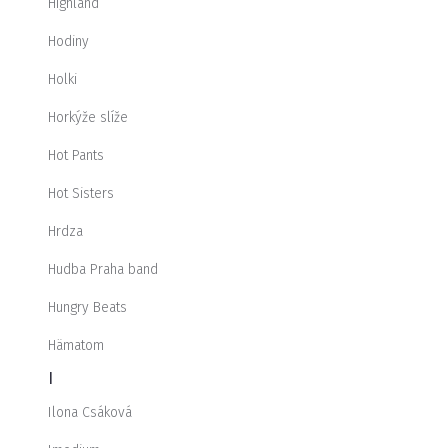
Highland
Hodiny
Holki
Horkýže slíže
Hot Pants
Hot Sisters
Hrdza
Hudba Praha band
Hungry Beats
Hämatom
I
Ilona Csáková