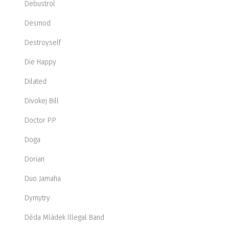
Debustrol
Desmod
Destroyself
Die Happy
Dilated
Divokej Bill
Doctor P.P.
Doga
Dorian
Duo Jamaha
Dymytry
Děda Mládek Illegal Band