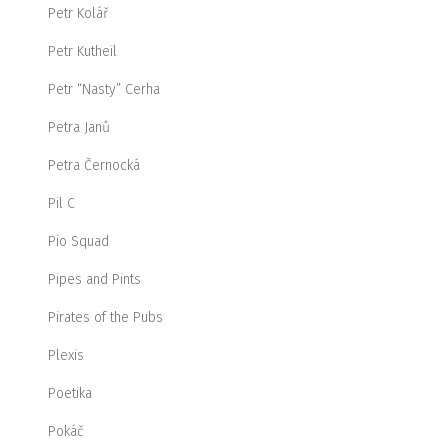
Petr Kolář
Petr Kutheil
Petr “Nasty” Cerha
Petra Janů
Petra Černocká
Pil C
Pio Squad
Pipes and Pints
Pirates of the Pubs
Plexis
Poetika
Pokáč