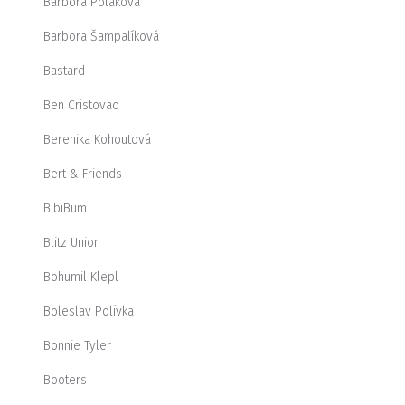
Barbora Poláková
Barbora Šampalíková
Bastard
Ben Cristovao
Berenika Kohoutová
Bert & Friends
BibiBum
Blitz Union
Bohumil Klepl
Boleslav Polívka
Bonnie Tyler
Booters