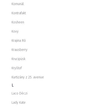
Komunál
Kontrafakt
Kosheen
Kovy
Krajina Ró
Krausberry
Krucipüsk
Kryštof
Kurtizány z 25. avenue
L
Laco Déczi
Lady Kate