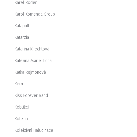
Karel Roden
Karol Komenda Group
Katapult
Katarzia
Katarína Knechtová
Kateřina Marie Tichá
Katka Rejmonová
Kern
Kiss Forever Band
Koblížci
Kofe-in
Kolektivní Halucinace