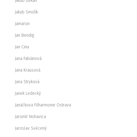
Jakub Děkan
Jakub Smolík
Jamaron
Jan Bendig
Jan Cina
Jana Fabiánová
Jana Krausová
Jana Stryková
Janek Ledecký
Janáčkova Filharmonie Ostrava
Jaromír Nohavica
Jaroslav Svěcený