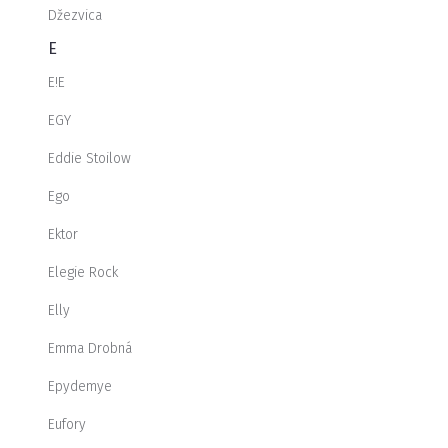
Džezvica
E
E!E
EGY
Eddie Stoilow
Ego
Ektor
Elegie Rock
Elly
Emma Drobná
Epydemye
Eufory