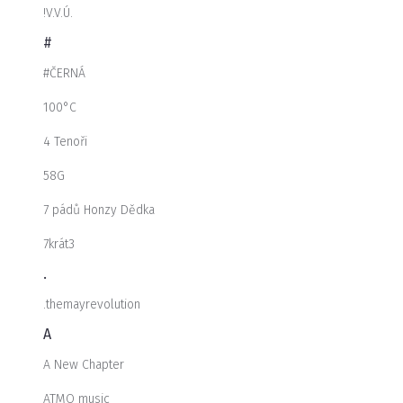
!V.V.Ú.
#
#ČERNÁ
100°C
4 Tenoři
58G
7 pádů Honzy Dědka
7krát3
.
.themayrevolution
A
A New Chapter
ATMO music