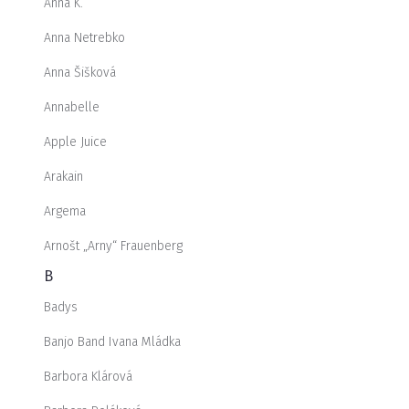
Anna K.
Anna Netrebko
Anna Šišková
Annabelle
Apple Juice
Arakain
Argema
Arnošt „Arny“ Frauenberg
B
Badys
Banjo Band Ivana Mládka
Barbora Klárová