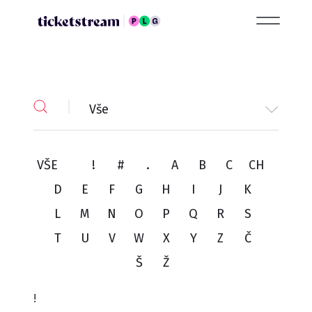
Vše
VŠE
!
#
.
A
B
C
CH
D
E
F
G
H
I
J
K
L
M
N
O
P
Q
R
S
T
U
V
W
X
Y
Z
Č
Š
Ž
!