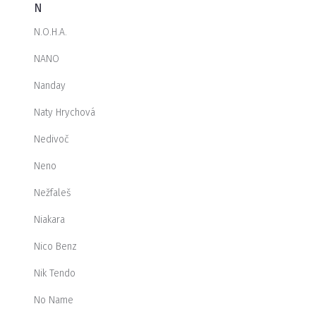
N
N.O.H.A.
NANO
Nanday
Naty Hrychová
Nedivoč
Neno
Nežfaleš
Niakara
Nico Benz
Nik Tendo
No Name