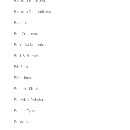
Barbora Poláková
Barbora Šampalíková
Bastard
Ben Cristovao
Berenika Kohoutová
Bert & Friends
BibiBum
Blitz Union
Bohumil Klepl
Boleslav Polívka
Bonnie Tyler
Booters