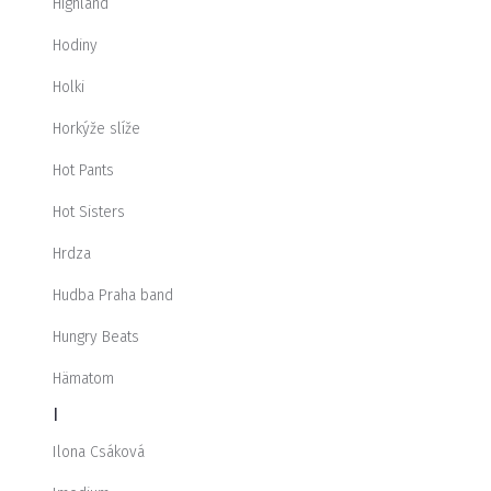
Highland
Hodiny
Holki
Horkýže slíže
Hot Pants
Hot Sisters
Hrdza
Hudba Praha band
Hungry Beats
Hämatom
I
Ilona Csáková