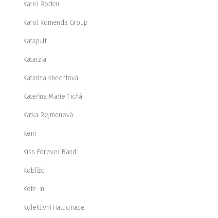
Karel Roden
Karol Komenda Group
Katapult
Katarzia
Katarína Knechtová
Kateřina Marie Tichá
Katka Rejmonová
Kern
Kiss Forever Band
Koblížci
Kofe-in
Kolektivní Halucinace