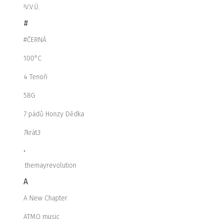
!V.V.Ú.
#
#ČERNÁ
100°C
4 Tenoři
58G
7 pádů Honzy Dědka
7krát3
.
.themayrevolution
A
A New Chapter
ATMO music