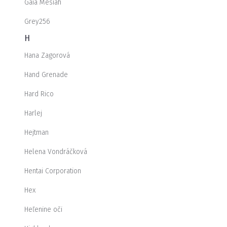
Gaia Mesiah
Grey256
H
Hana Zagorová
Hand Grenade
Hard Rico
Harlej
Hejtman
Helena Vondráčková
Hentai Corporation
Hex
Heľenine oči