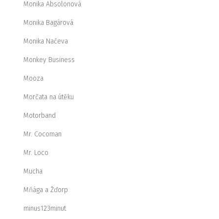
Monika Absolonová
Monika Bagárová
Monika Načeva
Monkey Business
Mooza
Morčata na útěku
Motorband
Mr. Cocoman
Mr. Loco
Mucha
Mňága a Žďorp
minus123minut