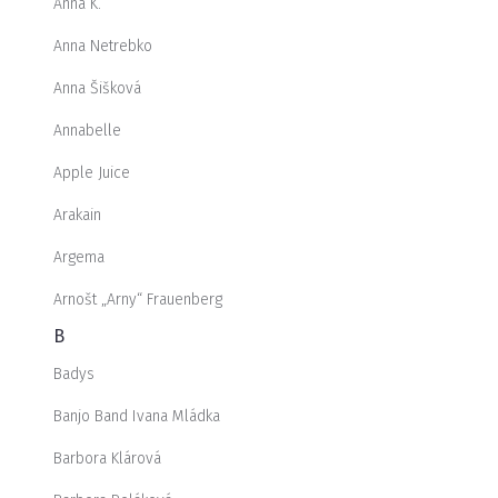
Anna K.
Anna Netrebko
Anna Šišková
Annabelle
Apple Juice
Arakain
Argema
Arnošt „Arny“ Frauenberg
B
Badys
Banjo Band Ivana Mládka
Barbora Klárová