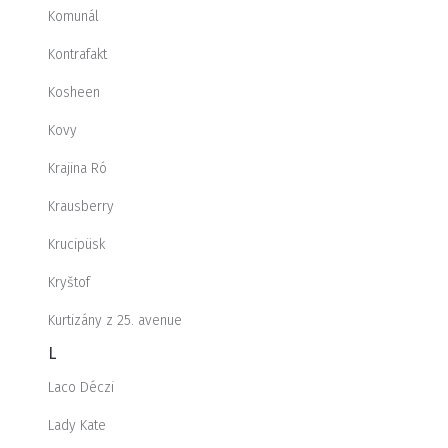
Komunál
Kontrafakt
Kosheen
Kovy
Krajina Ró
Krausberry
Krucipüsk
Kryštof
Kurtizány z 25. avenue
L
Laco Déczi
Lady Kate