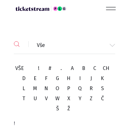
Vše
VŠE
!
#
.
A
B
C
CH
D
E
F
G
H
I
J
K
L
M
N
O
P
Q
R
S
T
U
V
W
X
Y
Z
Č
Š
Ž
!