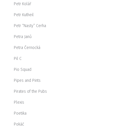
Petr Kolář
Petr Kutheil
Petr “Nasty” Cerha
Petra Janů
Petra Černocká
Pil C
Pio Squad
Pipes and Pints
Pirates of the Pubs
Plexis
Poetika
Pokáč