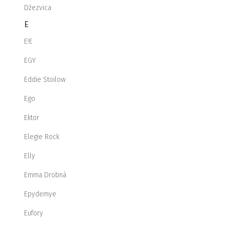
Džezvica
E
E!E
EGY
Eddie Stoilow
Ego
Ektor
Elegie Rock
Elly
Emma Drobná
Epydemye
Eufory