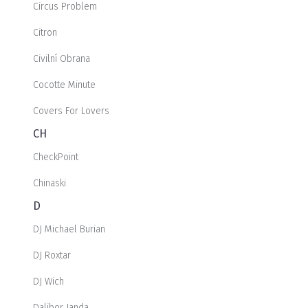
Circus Problem
Citron
Civilní Obrana
Cocotte Minute
Covers For Lovers
CH
CheckPoint
Chinaski
D
DJ Michael Burian
DJ Roxtar
DJ Wich
Dalibor Janda