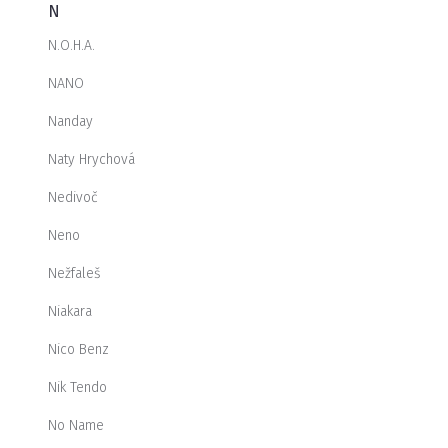
N
N.O.H.A.
NANO
Nanday
Naty Hrychová
Nedivoč
Neno
Nežfaleš
Niakara
Nico Benz
Nik Tendo
No Name