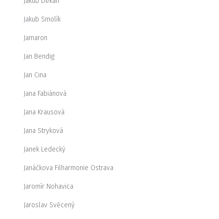
Jakub Děkan
Jakub Smolík
Jamaron
Jan Bendig
Jan Cina
Jana Fabiánová
Jana Krausová
Jana Stryková
Janek Ledecký
Janáčkova Filharmonie Ostrava
Jaromír Nohavica
Jaroslav Svěcený