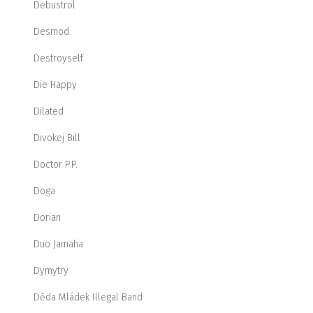
Debustrol
Desmod
Destroyself
Die Happy
Dilated
Divokej Bill
Doctor P.P.
Doga
Dorian
Duo Jamaha
Dymytry
Děda Mládek Illegal Band