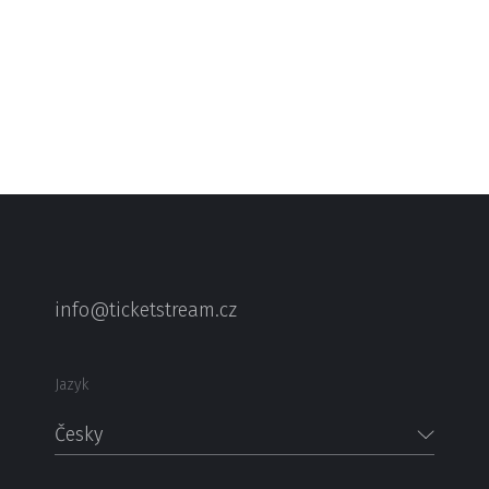
info@ticketstream.cz
Jazyk
Česky