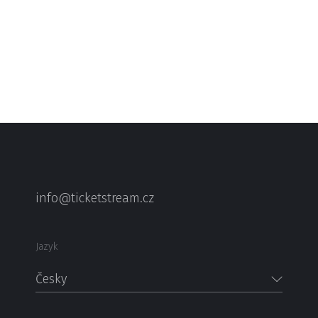
info@ticketstream.cz
Jazyk
Česky