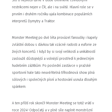
Šlo o největší turné v době ovlivněné covidovými
restrikcemi nejen v ČR, ale i na světě. Hlavní role se v
prvním i druhém ročníku ujala kombinace populárních
interpretů Dymytry a Traktor.
Monster Meeting po dvě léta provázel fanoušky i kapely
zvláštní dobou s dávkou tak vzácné radosti a euforie ze
živých koncertů. I když by si svojí velikostí a unikátností
zasloužil důstojnější a volnější prostředí k jedinečným
hudebním zážitkům. Po poslední zastávce v pražské
sportovní hale tato neuvěřitelná tříhodinová show plná
sólových i společných písní a hostování usnula dlouhým
spánkem.
A ten příští rok skončí! Monster Meeting se totiž vrátí v
roce 2024! Odpočatý a v plné síle naplnit monstrózní