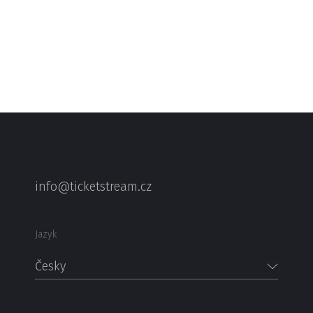
info@ticketstream.cz
Jazyk
Česky