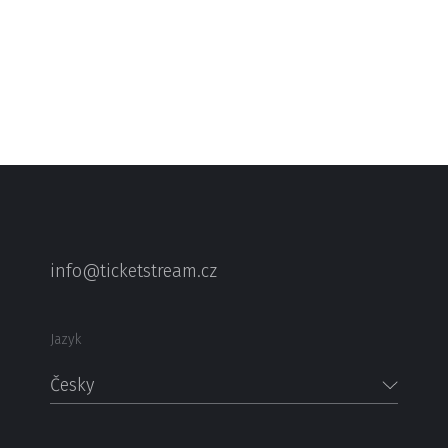
info@ticketstream.cz
Jazyk
Česky